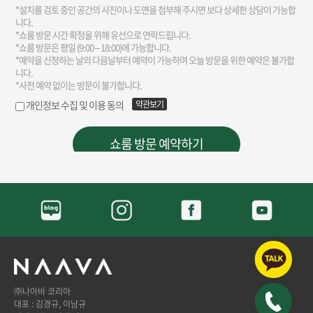
㈜나아바 코리아
대표 : 김경규, 이남규