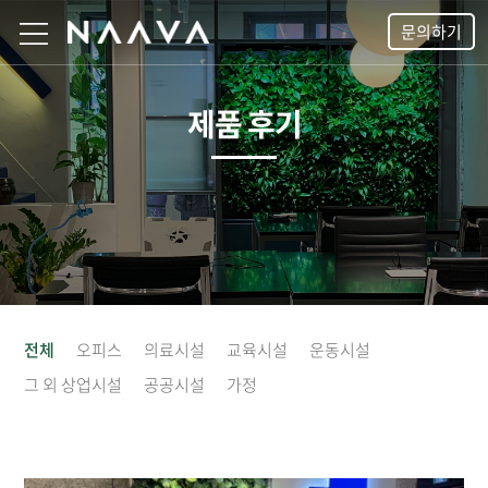
문의하기
제품 후기
전체
오피스
의료시설
교육시설
운동시설
그 외 상업시설
공공시설
가정