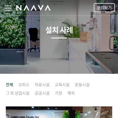
문의하기
설치 사례
전체
오피스
의료시설
교육시설
운동시설
그 외 상업시설
공공시설
가정
해외