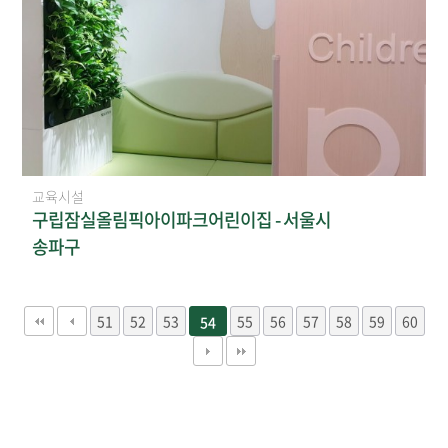
교육시설
구립잠실올림픽아이파크어린이집 - 서울시
송파구
51
52
53
55
56
57
58
59
60
54